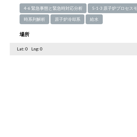
4-6 緊急事態と緊急時対応分析
5-1-3 原子炉プロセス
時系列解析
原子炉冷却系
給水
場所
Lat:
0
Lng:
0