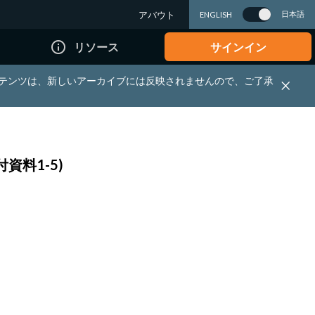
アバウト
日本語
ENGLISH
info_outline
リソース
サインイン
れる資料・コンテンツは、新しいアーカイブには反映されませんので、ご了承
資料1-5)