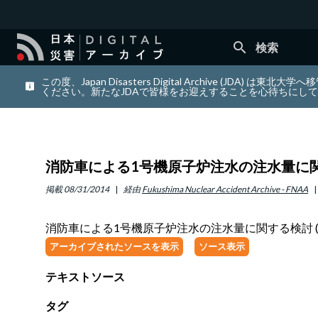
search
検索
この度、Japan Disasters Digital Archiv
ください。新たなJDAで皆様をお迎えすることを心待ちにし
消防車による1号機原子炉注水の注水量に関する
掲載
08/31/2014
経由
Fukushima Nuclear Accident Archive - FNAA
消防車による1号機原子炉注水の注水量に関する検討 (第2
アーカイブされたソースを表示
ソース表示
テキストソース
タグ