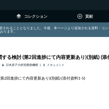
layers
add_circle_outline
コレクション
貢献
e (JDA) は東北大学へ移管されることとなりました。今後、本ページより追加さ
ております。
検討 (第2回進捗にて内容更新あり)(別紙) (添付
日本原子力研究開発機構
ドキュメント
person
attach_file
回進捗にて内容更新あり)(別紙) (添付資料1-5)