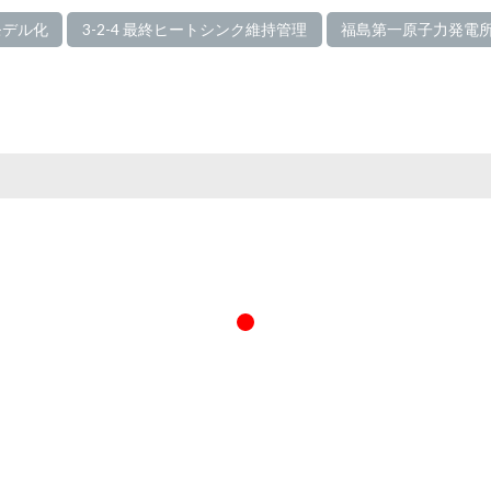
モデル化
3-2-4 最終ヒートシンク維持管理
福島第一原子力発電