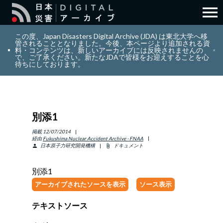
menu
search
検索
この度、Japan Disasters Digital Archive (JDA) は東北大学へ移
管されることとなりました。今後、本ページより追加される資
料・コンテンツは、新しいアーカイブには反映されませんの
で、ご了承ください。新たなJDAで皆様をお迎えすることを心
layers
コレクション
待ちにしております。
add_circle_outline
貢献
別添1
info_outline
リソース
掲載
12/07/2014
経由
Fukushima Nuclear Accident Archive - FNAA
日本原子力研究開発機構
ドキュメント
person
attach_file
アバウト
別添1
日本語
ENGLISH
アーカイブされたソースを表示
ソース表示
テキストソース
サインイン