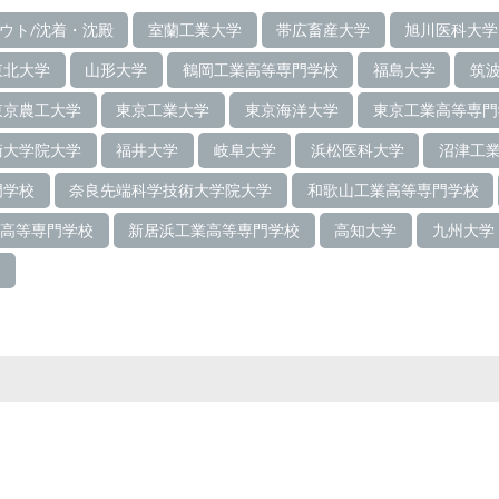
ルアウト/沈着・沈殿
室蘭工業大学
帯広畜産大学
旭川医科大学
東北大学
山形大学
鶴岡工業高等専門学校
福島大学
筑
東京農工大学
東京工業大学
東京海洋大学
東京工業高等専門
術大学院大学
福井大学
岐阜大学
浜松医科大学
沼津工
門学校
奈良先端科学技術大学院大学
和歌山工業高等専門学校
高等専門学校
新居浜工業高等専門学校
高知大学
九州大学