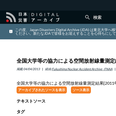
search
検索
この度、Japan Disasters Digital Archiv
ください。新たなJDAで皆様をお迎えすることを心待ちにし
全国大学等の協力による空間放射線量測定結果[2
掲載
04/04/2013
経由
Fukushima Nuclear Accident Archive - FNAA
全国大学等の協力による空間放射線量測定結果[2011年07
アーカイブされたソースを表示
ソース表示
テキストソース
タグ