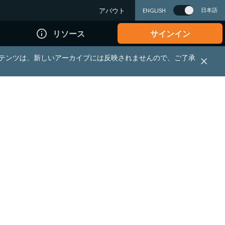
アバウト
日本語
ENGLISH
info_outline
リソース
サインイン
れる資料・コンテンツは、新しいアーカイブには反映されませんので、ご了承