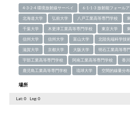
4-3-2-4 環境放射線サーベイ
6-1-1-3 放射能フォー
北海道大学
弘前大学
八戸工業高等専門学校
千葉大学
木更津工業高等専門学校
東京大学
信州大学
信州大学
富山大学
北陸先端科学技
滋賀大学
京都大学
大阪大学
明石工業高等専
宇部工業高等専門学校
阿南工業高等専門学校
香川
鹿児島工業高等専門学校
琉球大学
空間的線量分布
場所
Lat:
0
Lng:
0