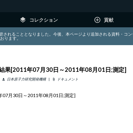
layers
add_circle_outline
コレクション
貢献
e (JDA) は東北大学へ移管されることとなりました。今後、本ページより追加さ
ております。
011年07月30日～2011年08月01日;測定]
日本原子力研究開発機構
ドキュメント
person
attach_file
月30日～2011年08月01日;測定]