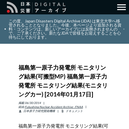
menu
search
検索
この度、Japan Disasters Digital Archive (JDA) は東北大学へ移
管されることとなりました。今後、本ページより追加される資
料・コンテンツは、新しいアーカイブには反映されませんの
で、ご了承ください。新たなJDAで皆様をお迎えすることを心
layers
コレクション
待ちにしております。
add_circle_outline
貢献
福島第一原子力発電所 モニタリン
info_outline
リソース
グ結果(可搬型MP) 福島第一原子力
発電所 モニタリング結果(モニタリ
アバウト
ングカー) [2014年01月17日]
日本語
掲載
06/30/2014
ENGLISH
経由
Fukushima Nuclear Accident Archive - FNAA
日本原子力研究開発機構
ドキュメント
person
attach_file
福島第一原子力発電所 モニタリング結果(可
サインイン