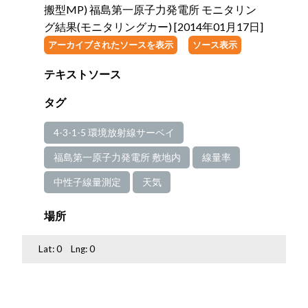
搬型MP) 福島第一原子力発電所 モニタリン
グ結果(モニタリングカー) [2014年01月17日]
アーカイブされたソースを表示
ソース表示
テキストソース
タグ
4-3-1-5 環境放射線サーベイ
福島第一原子力発電所 敷地内
線量率
中性子線量測定
天気
場所
Lat:
0
Lng:
0