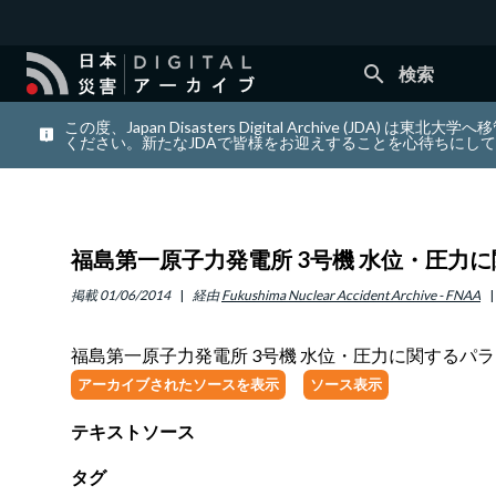
search
検索
この度、Japan Disasters Digital Archiv
ください。新たなJDAで皆様をお迎えすることを心待ちにし
福島第一原子力発電所 3号機 水位・圧力に
掲載
01/06/2014
経由
Fukushima Nuclear Accident Archive - FNAA
福島第一原子力発電所 3号機 水位・圧力に関するパラメ
アーカイブされたソースを表示
ソース表示
テキストソース
タグ