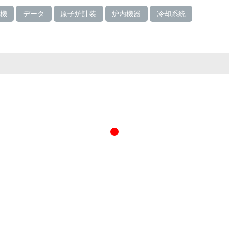
号機
データ
原子炉計装
炉内機器
冷却系統