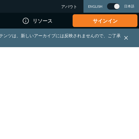
アバウト
日本語
ENGLISH
info_outline
リソース
サインイン
れる資料・コンテンツは、新しいアーカイブには反映されませんので、ご了承