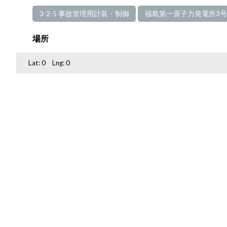
3-2-5 事故管理用計装・制御
福島第一原子力発電所3
場所
Lat:
0
Lng:
0