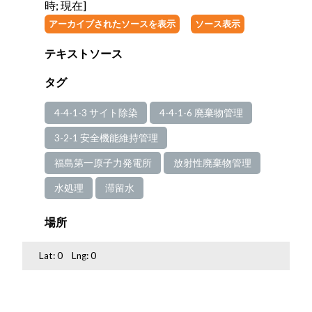
時; 現在]
アーカイブされたソースを表示
ソース表示
テキストソース
タグ
4-4-1-3 サイト除染
4-4-1-6 廃棄物管理
3-2-1 安全機能維持管理
福島第一原子力発電所
放射性廃棄物管理
水処理
滞留水
場所
Lat:
0
Lng:
0