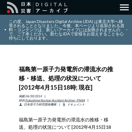
menu
search
検索
この度、Japan Disasters Digital Archive (JDA) は東北大学へ移
管されることとなりました。今後、本ページより追加される資
料・コンテンツは、新しいアーカイブには反映されませんの
で、ご了承ください。新たなJDAで皆様をお迎えすることを心
layers
コレクション
待ちにしております。
add_circle_outline
貢献
福島第一原子力発電所の滞流水の推
info_outline
リソース
移・移送、処理の状況について
[2012年4月15日18時; 現在]
アバウト
掲載
06/30/2014
経由
Fukushima Nuclear Accident Archive - FNAA
日本原子力研究開発機構
ドキュメント
person
attach_file
日本語
ENGLISH
福島第一原子力発電所の滞流水の推移・移
送、処理の状況について [2012年4月15日18
サインイン