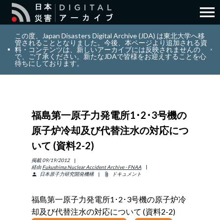
menu
search
検索
この度、Japan Disasters Digital Archive (JDA) は東北大学へ移
管されることとなりました。今後、本ページより追加される資
料・コンテンツは、新しいアーカイブには反映されませんの
で、ご了承ください。新たなJDAで皆様をお迎えすることを心
layers
コレクション
待ちにしております。
add_circle_outline
貢献
福島第一原子力発電所1･2･3号機の
info_outline
リソース
原子炉冷却及び代替注水の対応につ
いて (資料2-2)
アバウト
掲載
09/19/2012
経由
Fukushima Nuclear Accident Archive - FNAA
日本原子力研究開発機構
ドキュメント
person
attach_file
日本語
ENGLISH
福島第一原子力発電所1･2･3号機の原子炉冷
却及び代替注水の対応について (資料2-2)
サインイン