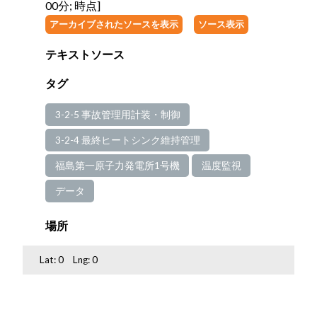
00分; 時点]
アーカイブされたソースを表示
ソース表示
テキストソース
タグ
3-2-5 事故管理用計装・制御
3-2-4 最終ヒートシンク維持管理
福島第一原子力発電所1号機
温度監視
データ
場所
Lat:
0
Lng:
0