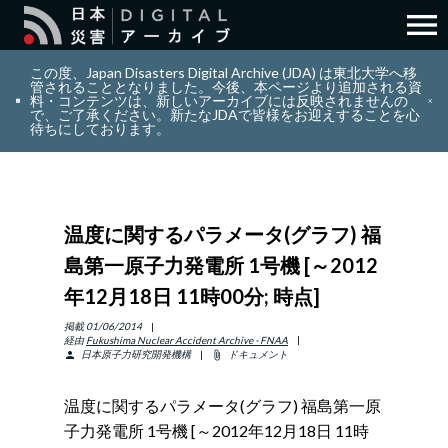
menu
search
検索
この度、Japan Disasters Digital Archive (JDA) は東北大学へ移
管されることとなりました。今後、本ページより追加される資
料・コンテンツは、新しいアーカイブには反映されませんの
で、ご了承ください。新たなJDAで皆様をお迎えすることを心
layers
コレクション
待ちにしております。
add_circle_outline
貢献
温度に関するパラメータ(グラフ) 福
info_outline
リソース
島第一原子力発電所 1号機 [～2012
年12月18日 11時00分; 時点]
アバウト
掲載
01/06/2014
経由
Fukushima Nuclear Accident Archive - FNAA
日本原子力研究開発機構
ドキュメント
person
attach_file
日本語
ENGLISH
温度に関するパラメータ(グラフ) 福島第一原
子力発電所 1号機 [～2012年12月18日 11時
サインイン