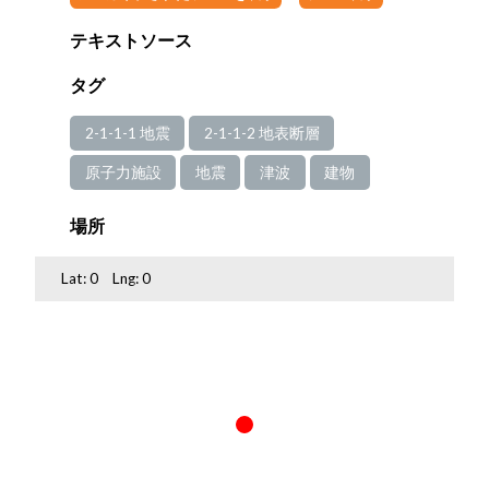
テキストソース
タグ
2-1-1-1 地震
2-1-1-2 地表断層
原子力施設
地震
津波
建物
場所
Lat:
0
Lng:
0