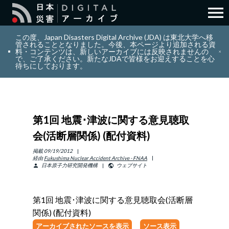
menu
search
検索
この度、Japan Disasters Digital Archive (JDA) は東北大学へ移
管されることとなりました。今後、本ページより追加される資
料・コンテンツは、新しいアーカイブには反映されませんの
で、ご了承ください。新たなJDAで皆様をお迎えすることを心
layers
コレクション
待ちにしております。
add_circle_outline
貢献
第1回 地震･津波に関する意見聴取
info_outline
リソース
会(活断層関係) (配付資料)
アバウト
掲載
09/19/2012
経由
Fukushima Nuclear Accident Archive - FNAA
日本原子力研究開発機構
ウェブサイト
person
public
日本語
ENGLISH
第1回 地震･津波に関する意見聴取会(活断層
関係) (配付資料)
サインイン
アーカイブされたソースを表示
ソース表示