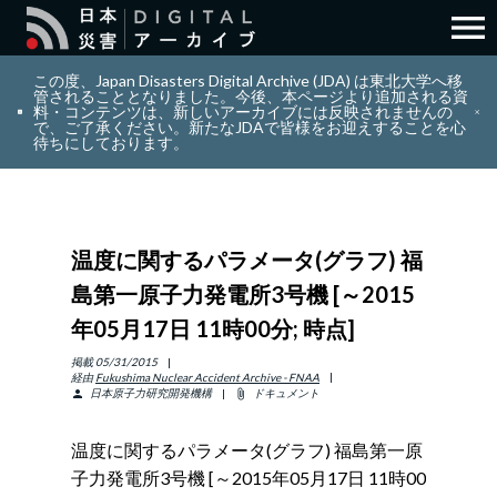
menu
search
検索
この度、Japan Disasters Digital Archive (JDA) は東北大学へ移
管されることとなりました。今後、本ページより追加される資
料・コンテンツは、新しいアーカイブには反映されませんの
で、ご了承ください。新たなJDAで皆様をお迎えすることを心
layers
コレクション
待ちにしております。
add_circle_outline
貢献
温度に関するパラメータ(グラフ) 福
info_outline
リソース
島第一原子力発電所3号機 [～2015
年05月17日 11時00分; 時点]
アバウト
掲載
05/31/2015
経由
Fukushima Nuclear Accident Archive - FNAA
日本原子力研究開発機構
ドキュメント
person
attach_file
日本語
ENGLISH
温度に関するパラメータ(グラフ) 福島第一原
子力発電所3号機 [～2015年05月17日 11時00
サインイン