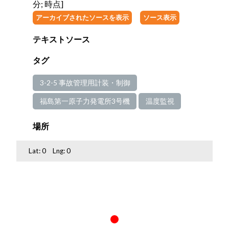
分; 時点]
アーカイブされたソースを表示
ソース表示
テキストソース
タグ
3-2-5 事故管理用計装・制御
福島第一原子力発電所3号機
温度監視
場所
Lat:
0
Lng:
0