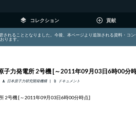
layers
add_circle_outline
コレクション
貢献
e (JDA) は東北大学へ移管されることとなりました。今後、本ページより追加さ
ております。
力発電所 2号機 [～2011年09月03日6時00分時
日本原子力研究開発機構
ドキュメント
person
attach_file
号機 [～2011年09月03日6時00分時点]