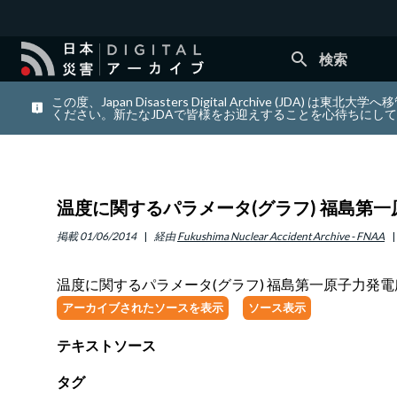
search
検索
この度、Japan Disasters Digital Archiv
ください。新たなJDAで皆様をお迎えすることを心待ちにし
温度に関するパラメータ(グラフ) 福島第一原子
掲載
01/06/2014
経由
Fukushima Nuclear Accident Archive - FNAA
温度に関するパラメータ(グラフ) 福島第一原子力発電所 2
アーカイブされたソースを表示
ソース表示
テキストソース
タグ