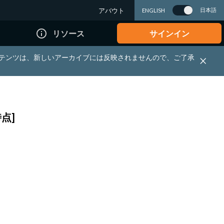
アバウト
日本語
ENGLISH
info_outline
リソース
サインイン
れる資料・コンテンツは、新しいアーカイブには反映されませんので、ご了承
点]