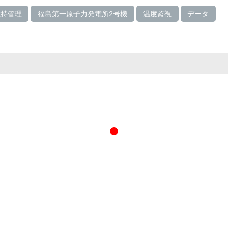
維持管理
福島第一原子力発電所2号機
温度監視
データ