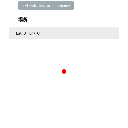
5-4 Robotics for emergency
場所
Lat:
0
Lng:
0