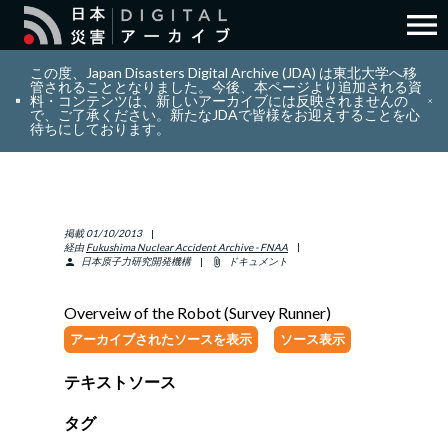
menu
search
検索
この度、Japan Disasters Digital Archive (JDA) は東北大学へ移
管されることとなりました。今後、本ページより追加される資
料・コンテンツは、新しいアーカイブには反映されませんの
で、ご了承ください。新たなJDAで皆様をお迎えすることを心
layers
コレクション
待ちにしております。
add_circle_outline
貢献
掲載
01/10/2013
info_outline
リソース
経由
Fukushima Nuclear Accident Archive - FNAA
日本原子力研究開発機構
ドキュメント
person
attach_file
アバウト
Overveiw of the Robot (Survey Runner)
アーカイブされたソースを表示
ソース表示
日本語
ENGLISH
テキストソース
タグ
サインイン