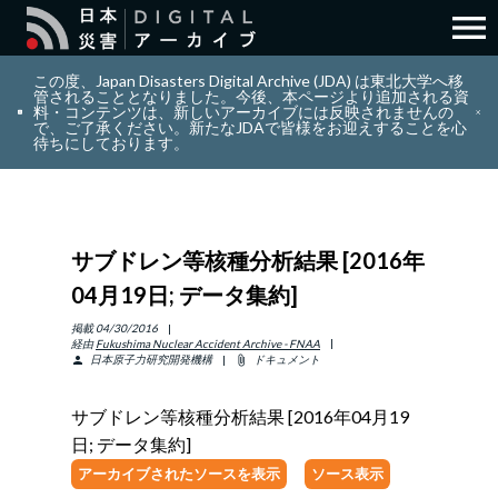
menu
search
検索
この度、Japan Disasters Digital Archive (JDA) は東北大学へ移
管されることとなりました。今後、本ページより追加される資
料・コンテンツは、新しいアーカイブには反映されませんの
で、ご了承ください。新たなJDAで皆様をお迎えすることを心
layers
コレクション
待ちにしております。
add_circle_outline
貢献
サブドレン等核種分析結果 [2016年
info_outline
リソース
04月19日; データ集約]
アバウト
掲載
04/30/2016
経由
Fukushima Nuclear Accident Archive - FNAA
日本原子力研究開発機構
ドキュメント
person
attach_file
日本語
ENGLISH
サブドレン等核種分析結果 [2016年04月19
日; データ集約]
アーカイブされたソースを表示
ソース表示
サインイン