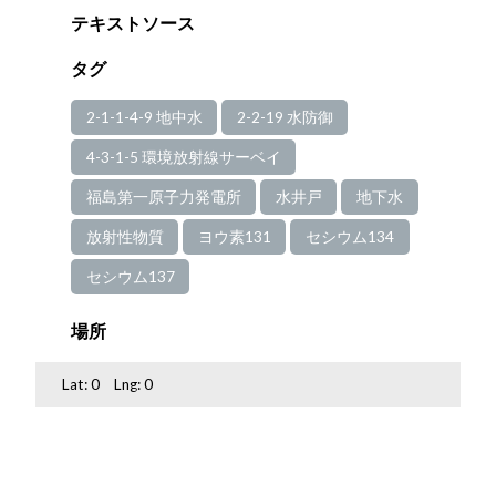
テキストソース
タグ
2-1-1-4-9 地中水
2-2-19 水防御
4-3-1-5 環境放射線サーベイ
福島第一原子力発電所
水井戸
地下水
放射性物質
ヨウ素131
セシウム134
セシウム137
場所
Lat:
0
Lng:
0