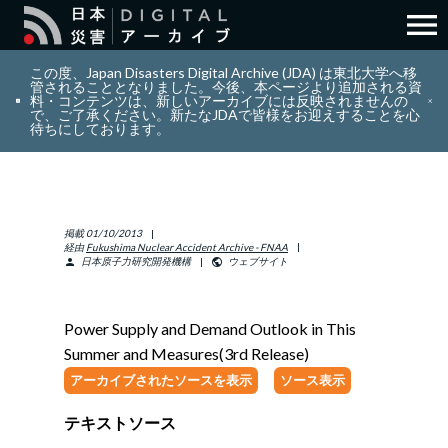
menu
search
検索
この度、Japan Disasters Digital Archive (JDA) は東北大学へ移
管されることとなりました。今後、本ページより追加される資
料・コンテンツは、新しいアーカイブには反映されませんの
で、ご了承ください。新たなJDAで皆様をお迎えすることを心
layers
コレクション
待ちにしております。
add_circle_outline
貢献
掲載
01/10/2013
info_outline
リソース
経由
Fukushima Nuclear Accident Archive - FNAA
日本原子力研究開発機構
ウェブサイト
person
public
アバウト
Power Supply and Demand Outlook in This
Summer and Measures(3rd Release)
日本語
ENGLISH
アーカイブされたソースを表示
ソース表示
テキストソース
サインイン