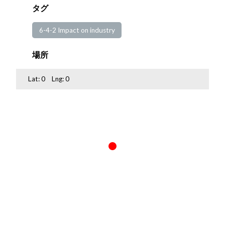
タグ
6-4-2 Impact on industry
場所
Lat:
0
Lng:
0