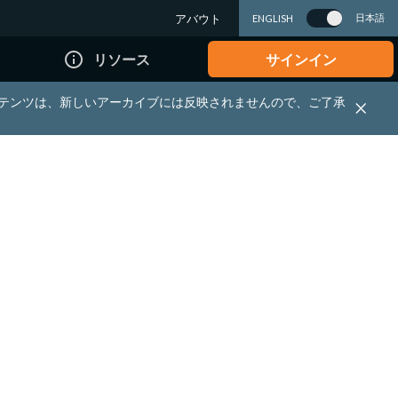
アバウト
日本語
ENGLISH
info_outline
リソース
サインイン
れる資料・コンテンツは、新しいアーカイブには反映されませんので、ご了承