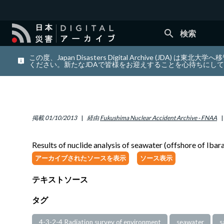
search
検索
この度、Japan Disasters Digital Archiv
ください。新たなJDAで皆様をお迎えすることを心待ちにし
掲載
01/10/2013
経由
Fukushima Nuclear Accident Archive - FNAA
Results of nuclide analysis of seawater (offshore of Iba
アーカイブされたソースを表示
ソース表示
テキストソース
タグ
4-3-2-4 Radiation survey of environment
seawater
s