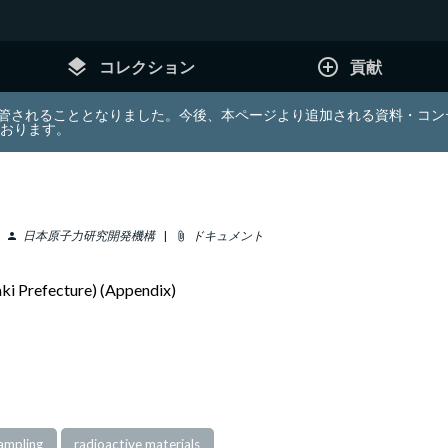
layers
add_circle_outline
コレクション
貢献
e (JDA) は東北大学へ移管されることとなりました。今後、本ページより追加さ
ております。
日本原子力研究開発機構
ドキュメント
person
attach_file
raki Prefecture) (Appendix)
ampling
radioactive materials