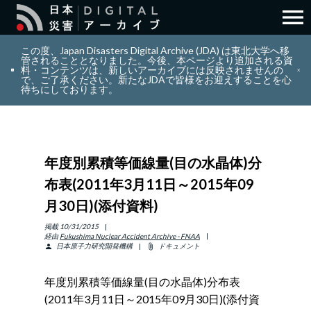
menu
search
検索
この度、Japan Disasters Digital Archive (JDA) は東北大学へ移
管されることとなりました。今後、本ページより追加される資
料・コンテンツは、新しいアーカイブには反映されませんの
で、ご了承ください。新たなJDAで皆様をお迎えすることを心
layers
コレクション
待ちにしております。
add_circle_outline
貢献
年度別累積等価線量(目の水晶体)分
info_outline
リソース
布表(2011年3月11日～2015年09
月30日)(添付資料)
アバウト
掲載
10/31/2015
経由
Fukushima Nuclear Accident Archive - FNAA
日本原子力研究開発機構
ドキュメント
person
attach_file
日本語
ENGLISH
年度別累積等価線量(目の水晶体)分布表
(2011年3月11日～2015年09月30日)(添付資
サインイン