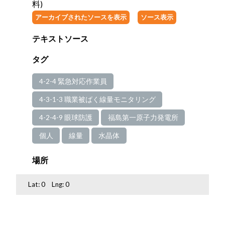
料)
アーカイブされたソースを表示
ソース表示
テキストソース
タグ
4-2-4 緊急対応作業員
4-3-1-3 職業被ばく線量モニタリング
4-2-4-9 眼球防護
福島第一原子力発電所
個人
線量
水晶体
場所
Lat:
0
Lng:
0