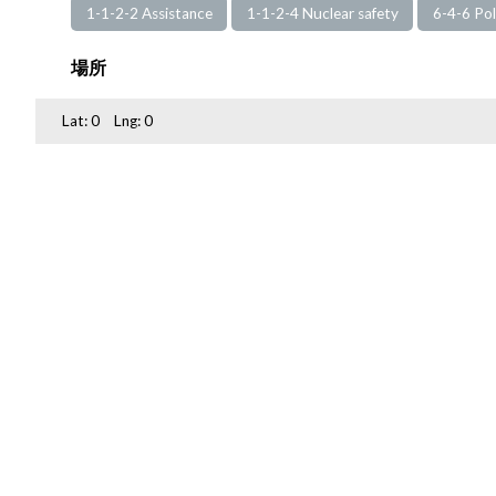
1-1-2-2 Assistance
1-1-2-4 Nuclear safety
6-4-6 Poli
場所
Lat:
0
Lng:
0