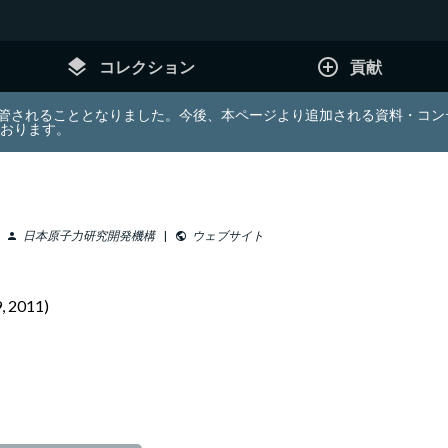
layers
add_circle_outline
コレクション
貢献
e (JDA) は東北大学へ移管されることとなりました。今後、本ページより追加さ
ております。
日本原子力研究開発機構
ウェブサイト
person
public
9, 2011)