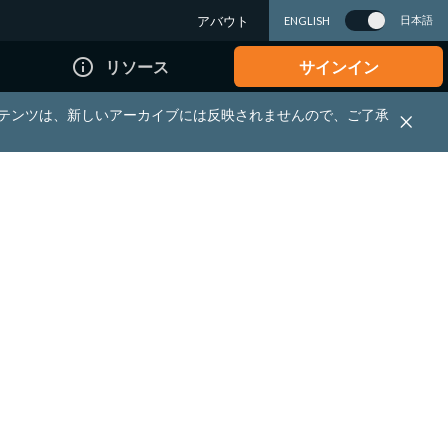
アバウト
日本語
ENGLISH
info_outline
リソース
サインイン
れる資料・コンテンツは、新しいアーカイブには反映されませんので、ご了承