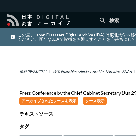
search
検索
この度、Japan Disasters Digital Archiv
ください。新たなJDAで皆様をお迎えすることを心待ちにし
掲載
09/23/2011
経由
Fukushima Nuclear Accident Archive - FNAA
Press Conference by the Chief Cabinet Secretary (Jun 2
アーカイブされたソースを表示
ソース表示
テキストソース
タグ