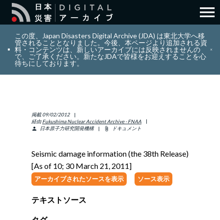
menu
search
検索
この度、Japan Disasters Digital Archive (JDA) は東北大学へ移
管されることとなりました。今後、本ページより追加される資
料・コンテンツは、新しいアーカイブには反映されませんの
で、ご了承ください。新たなJDAで皆様をお迎えすることを心
layers
コレクション
待ちにしております。
add_circle_outline
貢献
掲載
09/02/2012
info_outline
リソース
経由
Fukushima Nuclear Accident Archive - FNAA
日本原子力研究開発機構
ドキュメント
person
attach_file
アバウト
Seismic damage information (the 38th Release)
[As of 10; 30 March 21, 2011]
日本語
ENGLISH
アーカイブされたソースを表示
ソース表示
テキストソース
サインイン
タグ