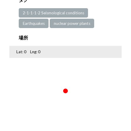
2-1-1-1-2 Seismological conditions
Earthquakes
nuclear power plants
場所
Lat:
0
Lng:
0