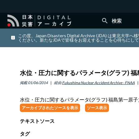
search
検索
この度、Japan Disasters Digital Archiv
ください。新たなJDAで皆様をお迎えすることを心待ちにし
水位・圧力に関するパラメータ(グラフ) 福島第
掲載
01/06/2014
経由
Fukushima Nuclear Accident Archive - FNAA
水位・圧力に関するパラメータ(グラフ) 福島第一原子力発電所
アーカイブされたソースを表示
ソース表示
テキストソース
タグ