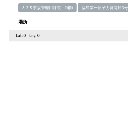
3-2-5 事故管理用計装・制御
福島第一原子力発電所3
場所
Lat:
0
Lng:
0