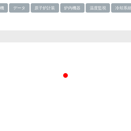
号機
データ
原子炉計装
炉内機器
温度監視
冷却系