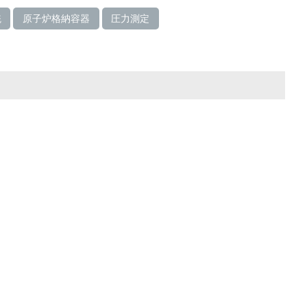
統
原子炉格納容器
圧力測定