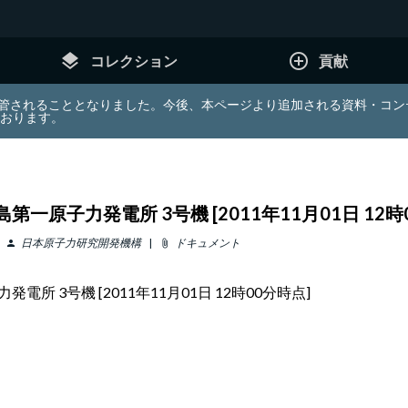
layers
add_circle_outline
コレクション
貢献
e (JDA) は東北大学へ移管されることとなりました。今後、本ページより追加さ
ております。
一原子力発電所 3号機 [2011年11月01日 12時
日本原子力研究開発機構
ドキュメント
person
attach_file
 3号機 [2011年11月01日 12時00分時点]