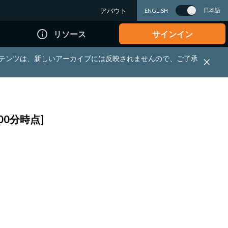
アバウト
日本語
ENGLISH
info_outline
リソース
サインイン
れる資料・コンテンツは、新しいアーカイブには反映されませんので、ご了承
00分時点]