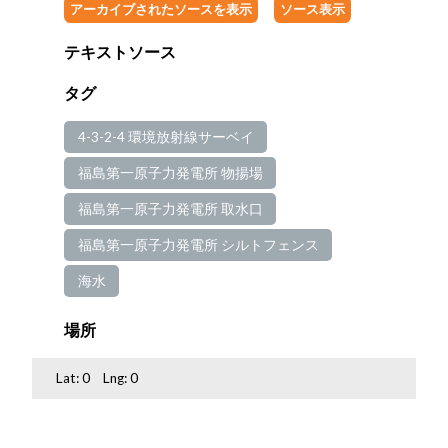
アーカイブされたソースを表示
ソース表示
テキストソース
タグ
4-3-2-4 環境放射線サーベイ
福島第一原子力発電所 物揚場
福島第一原子力発電所 取水口
福島第一原子力発電所 シルトフェンス
海水
場所
Lat:
0
Lng:
0