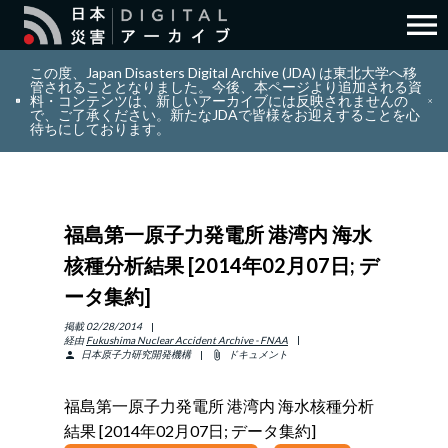
menu
search
検索
この度、Japan Disasters Digital Archive (JDA) は東北大学へ移
管されることとなりました。今後、本ページより追加される資
料・コンテンツは、新しいアーカイブには反映されませんの
で、ご了承ください。新たなJDAで皆様をお迎えすることを心
layers
コレクション
待ちにしております。
add_circle_outline
貢献
福島第一原子力発電所 港湾内 海水
info_outline
リソース
核種分析結果 [2014年02月07日; デ
ータ集約]
アバウト
掲載
02/28/2014
経由
Fukushima Nuclear Accident Archive - FNAA
日本原子力研究開発機構
ドキュメント
person
attach_file
日本語
ENGLISH
福島第一原子力発電所 港湾内 海水核種分析
結果 [2014年02月07日; データ集約]
サインイン