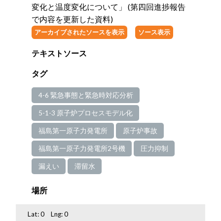
変化と温度変化について」 (第四回進捗報告
で内容を更新した資料)
アーカイブされたソースを表示
ソース表示
テキストソース
タグ
4-6 緊急事態と緊急時対応分析
5-1-3 原子炉プロセスモデル化
福島第一原子力発電所
原子炉事故
福島第一原子力発電所2号機
圧力抑制
漏えい
滞留水
場所
Lat:
0
Lng:
0