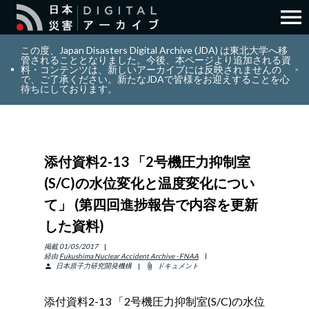
menu
search
検索
この度、Japan Disasters Digital Archive (JDA) は東北大学へ移
管されることとなりました。今後、本ページより追加される資
料・コンテンツは、新しいアーカイブには反映されませんの
で、ご了承ください。新たなJDAで皆様をお迎えすることを心
layers
コレクション
待ちにしております。
add_circle_outline
貢献
添付資料2-13 「2号機圧力抑制室
info_outline
リソース
(S/C)の水位変化と温度変化につい
て」 (第四回進捗報告で内容を更新
アバウト
した資料)
日本語
掲載
01/05/2017
ENGLISH
経由
Fukushima Nuclear Accident Archive - FNAA
日本原子力研究開発機構
ドキュメント
person
attach_file
添付資料2-13 「2号機圧力抑制室(S/C)の水位
サインイン