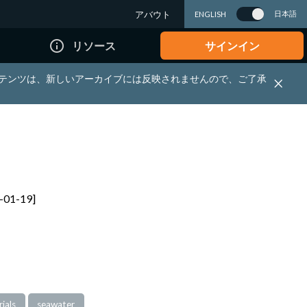
アバウト
日本語
ENGLISH
info_outline
リソース
サインイン
れる資料・コンテンツは、新しいアーカイブには反映されませんので、ご了承
4-01-19]
ials
seawater