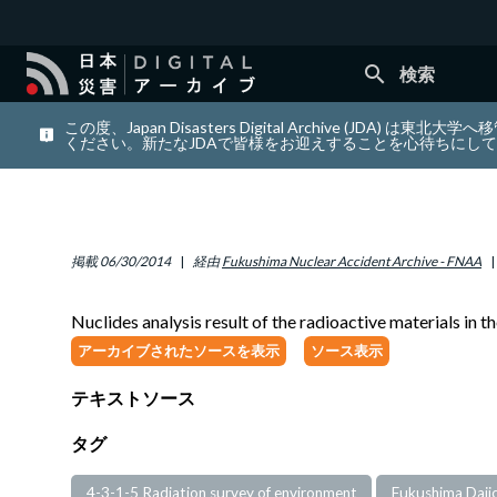
search
検索
この度、Japan Disasters Digital Archiv
ください。新たなJDAで皆様をお迎えすることを心待ちにし
掲載
06/30/2014
経由
Fukushima Nuclear Accident Archive - FNAA
Nuclides analysis result of the radioactive materials in
アーカイブされたソースを表示
ソース表示
テキストソース
タグ
4-3-1-5 Radiation survey of environment
Fukushima Daiic