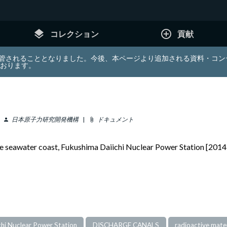
layers
add_circle_outline
コレクション
貢献
e (JDA) は東北大学へ移管されることとなりました。今後、本ページより追加さ
ております。
日本原子力研究開発機構
ドキュメント
person
attach_file
 the seawater coast, Fukushima Daiichi Nuclear Power Station [201
hi Nuclear Power Station
DISCHARGE CANALS
radioactive mater