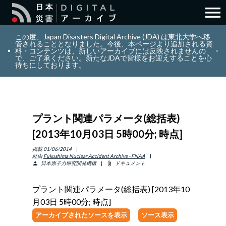
menu
search
検索
この度、Japan Disasters Digital Archive (JDA) は東北大学へ移
管されることとなりました。今後、本ページより追加される資
料・コンテンツは、新しいアーカイブには反映されませんの
で、ご了承ください。新たなJDAで皆様をお迎えすることを心
layers
コレクション
待ちにしております。
add_circle_outline
貢献
プラント関連パラメータ(総括表)
info_outline
リソース
[2013年10月03日 5時00分; 時点]
アバウト
掲載
01/06/2014
経由
Fukushima Nuclear Accident Archive - FNAA
日本原子力研究開発機構
ドキュメント
person
attach_file
日本語
ENGLISH
プラント関連パラメータ(総括表) [2013年10
月03日 5時00分; 時点]
アーカイブされたソースを表示
ソース表示
サインイン