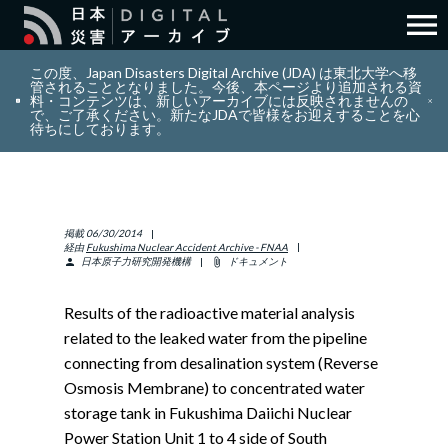
menu
search
検索
この度、Japan Disasters Digital Archive (JDA) は東北大学へ移
管されることとなりました。今後、本ページより追加される資
料・コンテンツは、新しいアーカイブには反映されませんの
で、ご了承ください。新たなJDAで皆様をお迎えすることを心
layers
コレクション
待ちにしております。
add_circle_outline
貢献
掲載
06/30/2014
info_outline
リソース
経由
Fukushima Nuclear Accident Archive - FNAA
日本原子力研究開発機構
ドキュメント
person
attach_file
アバウト
Results of the radioactive material analysis
related to the leaked water from the pipeline
日本語
ENGLISH
connecting from desalination system (Reverse
Osmosis Membrane) to concentrated water
storage tank in Fukushima Daiichi Nuclear
Power Station Unit 1 to 4 side of South
サインイン