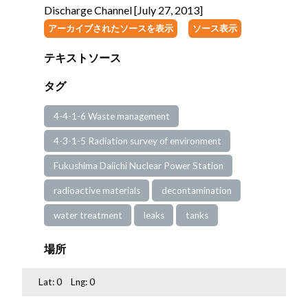
Discharge Channel [July 27, 2013]
アーカイブされたソースを表示
ソース表示
テキストソース
タグ
4-4-1-6 Waste management
4-3-1-5 Radiation survey of environment
Fukushima Daiichi Nuclear Power Station
radioactive materials
decontamination
water treatment
leaks
tanks
場所
Lat:
0
Lng:
0