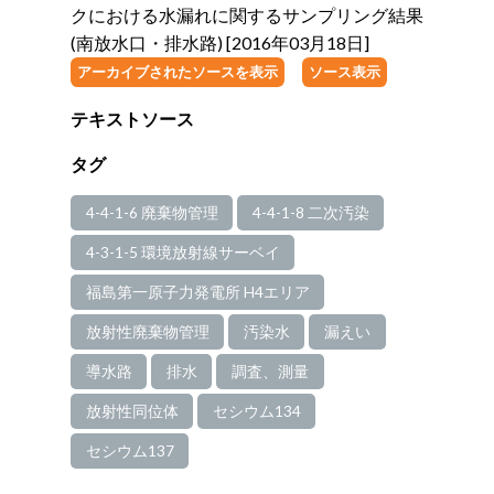
クにおける水漏れに関するサンプリング結果
(南放水口・排水路) [2016年03月18日]
アーカイブされたソースを表示
ソース表示
テキストソース
タグ
4-4-1-6 廃棄物管理
4-4-1-8 二次汚染
4-3-1-5 環境放射線サーベイ
福島第一原子力発電所 H4エリア
放射性廃棄物管理
汚染水
漏えい
導水路
排水
調査、測量
放射性同位体
セシウム134
セシウム137