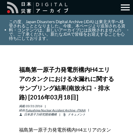
menu
search
検索
この度、Japan Disasters Digital Archive (JDA) は東北大学へ移
管されることとなりました。今後、本ページより追加される資
料・コンテンツは、新しいアーカイブには反映されませんの
で、ご了承ください。新たなJDAで皆様をお迎えすることを心
layers
コレクション
待ちにしております。
add_circle_outline
貢献
福島第一原子力発電所構内H4エリ
info_outline
リソース
アのタンクにおける水漏れに関する
サンプリング結果(南放水口・排水
アバウト
路) [2016年03月18日]
日本語
掲載
03/31/2016
ENGLISH
経由
Fukushima Nuclear Accident Archive - FNAA
日本原子力研究開発機構
ドキュメント
person
attach_file
福島第一原子力発電所構内H4エリアのタン
サインイン