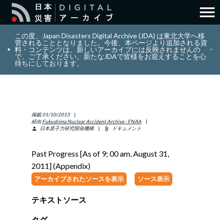
menu
search
検索
この度、Japan Disasters Digital Archive (JDA) は東北大学へ移
管されることとなりました。今後、本ページより追加される資
料・コンテンツは、新しいアーカイブには反映されませんの
で、ご了承ください。新たなJDAで皆様をお迎えすることを心
layers
コレクション
待ちにしております。
add_circle_outline
貢献
掲載
01/10/2013
info_outline
リソース
経由
Fukushima Nuclear Accident Archive - FNAA
日本原子力研究開発機構
ドキュメント
person
attach_file
アバウト
Past Progress [As of 9; 00 am, August 31,
2011] (Appendix)
日本語
ENGLISH
アーカイブされたソースを表示
ソース表示
テキストソース
サインイン
タグ