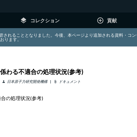
layers
add_circle_outline
コレクション
貢献
e (JDA) は東北大学へ移管されることとなりました。今後、本ページより追加さ
ております。
係わる不適合の処理状況(参考)
日本原子力研究開発機構
ドキュメント
person
attach_file
合の処理状況(参考)