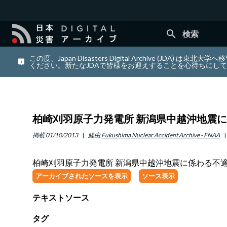
search
検索
この度、Japan Disasters Digital Archiv
ください。新たなJDAで皆様をお迎えすることを心待ちにし
柏崎刈羽原子力発電所 新潟県中越沖地震に
掲載
01/10/2013
経由
Fukushima Nuclear Accident Archive - FNAA
柏崎刈羽原子力発電所 新潟県中越沖地震に係わる不適
アーカイブされたソースを表示
ソース表示
テキストソース
タグ