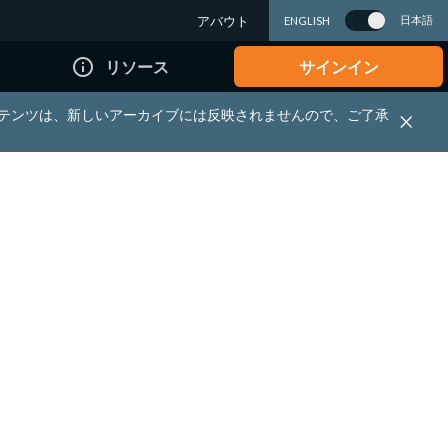
アバウト
日本語
ENGLISH
info_outline
リソース
サインイン
れる資料・コンテンツは、新しいアーカイブには反映されませんので、ご了承