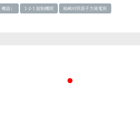
統、機器）
1-2-1 規制機関
柏崎刈羽原子力発電所