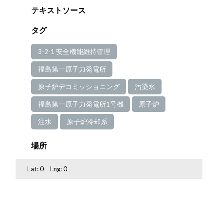
テキストソース
タグ
3-2-1 安全機能維持管理
福島第一原子力発電所
原子炉デコミッショニング
汚染水
福島第一原子力発電所1号機
原子炉
注水
原子炉冷却系
場所
Lat:
0
Lng:
0