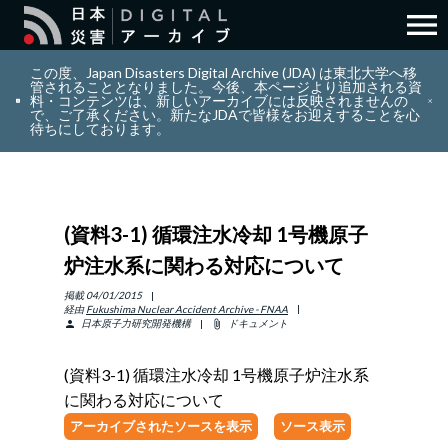
menu
search
検索
この度、Japan Disasters Digital Archive (JDA) は東北大学へ移
管されることとなりました。今後、本ページより追加される資
料・コンテンツは、新しいアーカイブには反映されませんの
で、ご了承ください。新たなJDAで皆様をお迎えすることを心
layers
コレクション
待ちにしております。
add_circle_outline
貢献
(資料3-1) 循環注水冷却 1号機原子
info_outline
リソース
炉注水系に関わる対応について
アバウト
掲載
04/01/2015
経由
Fukushima Nuclear Accident Archive - FNAA
日本原子力研究開発機構
ドキュメント
person
attach_file
日本語
ENGLISH
(資料3-1) 循環注水冷却 1号機原子炉注水系
に関わる対応について
アーカイブされたソースを表示
ソース表示
サインイン