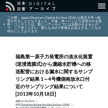
menu
search
検索
この度、Japan Disasters Digital Archive (JDA) は東北大学へ移
管されることとなりました。今後、本ページより追加される資
料・コンテンツは、新しいアーカイブには反映されませんの
で、ご了承ください。新たなJDAで皆様をお迎えすることを心
layers
コレクション
待ちにしております。
add_circle_outline
貢献
福島第一原子力発電所の淡水化装置
info_outline
リソース
(逆浸透膜式)から濃縮水貯槽への移
送配管における漏水に関するサンプ
アバウト
リング結果 1～4号機側南放水口付
近のサンプリング結果について
日本語
ENGLISH
[2013年10月18日]
掲載
01/06/2014
経由
Fukushima Nuclear Accident Archive - FNAA
サインイン
日本原子力研究開発機構
ドキュメント
person
attach_file