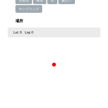
水処理
輸送
管
漏えい
サンプリング
場所
Lat:
0
Lng:
0