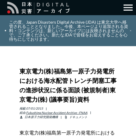
menu
search
検索
この度、Japan Disasters Digital Archive (JDA) は東北大学へ移
管されることとなりました。今後、本ページより追加される資
料・コンテンツは、新しいアーカイブには反映されませんの
で、ご了承ください。新たなJDAで皆様をお迎えすることを心
layers
コレクション
待ちにしております。
add_circle_outline
貢献
東京電力(株)福島第一原子力発電所
info_outline
リソース
における海水配管トレンチ閉塞工事
の進捗状況に係る面談 (被規制者)東
アバウト
京電力(株) (議事要旨)資料
日本語
掲載
07/01/2015
ENGLISH
経由
Fukushima Nuclear Accident Archive - FNAA
日本原子力研究開発機構
ドキュメント
person
attach_file
東京電力(株)福島第一原子力発電所における
サインイン