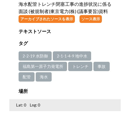
海水配管トレンチ閉塞工事の進捗状況に係る
面談 (被規制者)東京電力(株) (議事要旨)資料
アーカイブされたソースを表示
ソース表示
テキストソース
タグ
2-2-19 水防御
2-1-1-4-9 地中水
福島第一原子力発電所
トレンチ
事故
配管
海水
場所
Lat:
0
Lng:
0