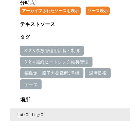
分時点]
アーカイブされたソースを表示
ソース表示
テキストソース
タグ
3-2-5 事故管理用計装・制御
3-2-4 最終ヒートシンク維持管理
福島第一原子力発電所3号機
温度監視
データ
場所
Lat:
0
Lng:
0