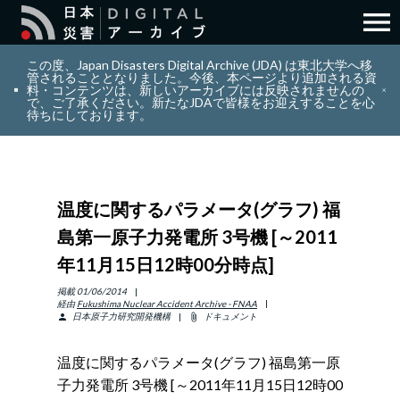
menu
search
検索
この度、Japan Disasters Digital Archive (JDA) は東北大学へ移
管されることとなりました。今後、本ページより追加される資
料・コンテンツは、新しいアーカイブには反映されませんの
で、ご了承ください。新たなJDAで皆様をお迎えすることを心
layers
コレクション
待ちにしております。
add_circle_outline
貢献
温度に関するパラメータ(グラフ) 福
info_outline
リソース
島第一原子力発電所 3号機 [～2011
年11月15日12時00分時点]
アバウト
掲載
01/06/2014
経由
Fukushima Nuclear Accident Archive - FNAA
日本原子力研究開発機構
ドキュメント
person
attach_file
日本語
ENGLISH
温度に関するパラメータ(グラフ) 福島第一原
子力発電所 3号機 [～2011年11月15日12時00
サインイン