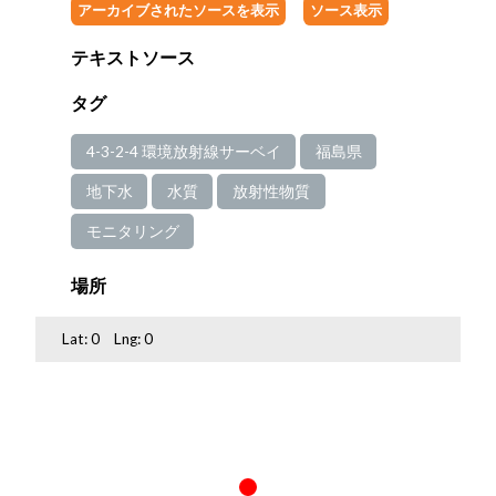
アーカイブされたソースを表示
ソース表示
テキストソース
タグ
4-3-2-4 環境放射線サーベイ
福島県
地下水
水質
放射性物質
モニタリング
場所
Lat:
0
Lng:
0