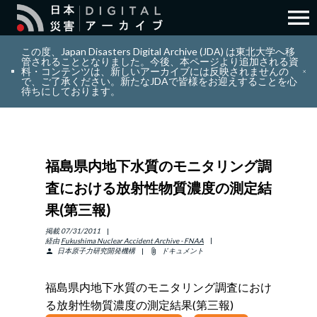
menu
search
検索
この度、Japan Disasters Digital Archive (JDA) は東北大学へ移
管されることとなりました。今後、本ページより追加される資
料・コンテンツは、新しいアーカイブには反映されませんの
で、ご了承ください。新たなJDAで皆様をお迎えすることを心
layers
コレクション
待ちにしております。
add_circle_outline
貢献
福島県内地下水質のモニタリング調
info_outline
リソース
査における放射性物質濃度の測定結
果(第三報)
アバウト
掲載
07/31/2011
経由
Fukushima Nuclear Accident Archive - FNAA
日本原子力研究開発機構
ドキュメント
person
attach_file
日本語
ENGLISH
福島県内地下水質のモニタリング調査におけ
る放射性物質濃度の測定結果(第三報)
サインイン