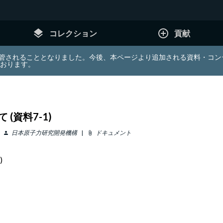
layers
add_circle_outline
コレクション
貢献
e (JDA) は東北大学へ移管されることとなりました。今後、本ページより追加さ
ております。
資料7-1)
日本原子力研究開発機構
ドキュメント
person
attach_file
)