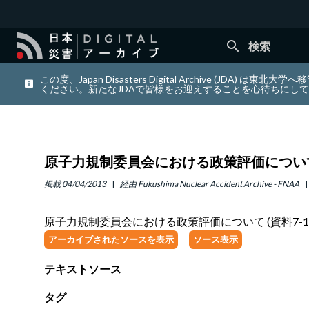
search
検索
この度、Japan Disasters Digital Archiv
ください。新たなJDAで皆様をお迎えすることを心待ちにし
原子力規制委員会における政策評価について (
掲載
04/04/2013
経由
Fukushima Nuclear Accident Archive - FNAA
原子力規制委員会における政策評価について (資料7-1
アーカイブされたソースを表示
ソース表示
テキストソース
タグ