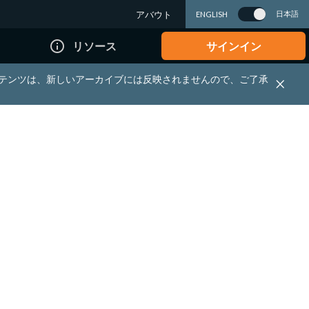
アバウト
日本語
ENGLISH
info_outline
リソース
サインイン
れる資料・コンテンツは、新しいアーカイブには反映されませんので、ご了承