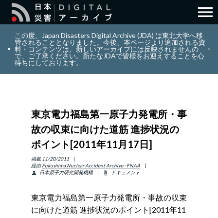
menu
search
検索
この度、Japan Disasters Digital Archive (JDA) は東北大学へ移
管されることとなりました。今後、本ページより追加される資
料・コンテンツは、新しいアーカイブには反映されませんの
で、ご了承ください。新たなJDAで皆様をお迎えすることを心
layers
コレクション
待ちにしております。
add_circle_outline
貢献
東京電力福島第一原子力発電所・事
info_outline
リソース
故の収束に向けた道筋 進捗状況の
ポイント[2011年11月17日]
アバウト
掲載
11/20/2011
経由
Fukushima Nuclear Accident Archive - FNAA
日本原子力研究開発機構
ドキュメント
person
attach_file
日本語
ENGLISH
東京電力福島第一原子力発電所・事故の収束
に向けた道筋 進捗状況のポイント[2011年11
サインイン