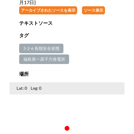
月17日]
アーカイブされたソースを表示
ソース表示
テキストソース
タグ
3-2-6 長期安全状態
福島第一原子力発電所
場所
Lat:
0
Lng:
0