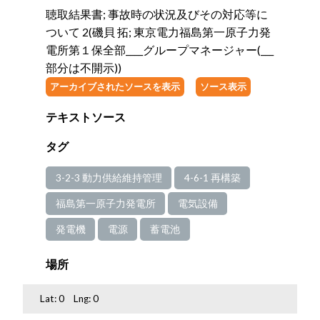
聴取結果書; 事故時の状況及びその対応等に
ついて 2(磯貝 拓; 東京電力福島第一原子力発
電所第１保全部____グループマネージャー(___
部分は不開示))
アーカイブされたソースを表示
ソース表示
テキストソース
タグ
3-2-3 動力供給維持管理
4-6-1 再構築
福島第一原子力発電所
電気設備
発電機
電源
蓄電池
場所
Lat:
0
Lng:
0