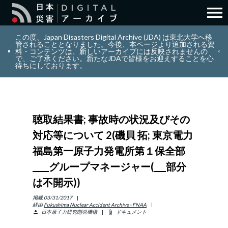
menu
search
検索
この度、Japan Disasters Digital Archive (JDA) は東北大学へ移
管されることとなりました。今後、本ページより追加される資
料・コンテンツは、新しいアーカイブには反映されませんの
で、ご了承ください。新たなJDAで皆様をお迎えすることを心
layers
コレクション
待ちにしております。
add_circle_outline
貢献
聴取結果書; 事故時の状況及びその
info_outline
リソース
対応等について 2(磯貝 拓; 東京電力
福島第一原子力発電所第１保全部
アバウト
____グループマネージャー(___部分
は不開示))
日本語
ENGLISH
掲載
03/31/2017
経由
Fukushima Nuclear Accident Archive - FNAA
日本原子力研究開発機構
ドキュメント
person
attach_file
サインイン