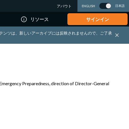
アバウト
日本語
ENGLISH
info_outline
リソース
サインイン
れる資料・コンテンツは、新しいアーカイブには反映されませんので、ご了承
r Emergency Preparedness, direction of Director-General