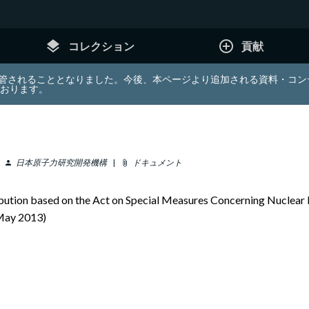
layers
add_circle_outline
コレクション
貢献
e (JDA) は東北大学へ移管されることとなりました。今後、本ページより追加さ
ております。
日本原子力研究開発機構
ドキュメント
person
attach_file
stribution based on the Act on Special Measures Concerning Nuclea
May 2013)