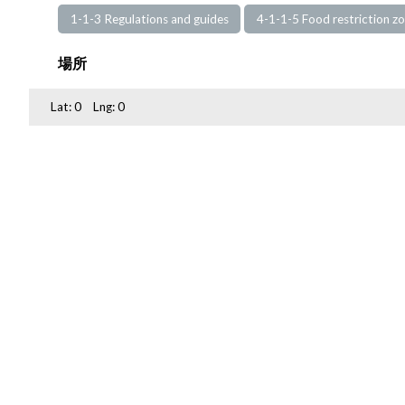
1-1-3 Regulations and guides
4-1-1-5 Food restriction z
場所
Lat:
0
Lng:
0