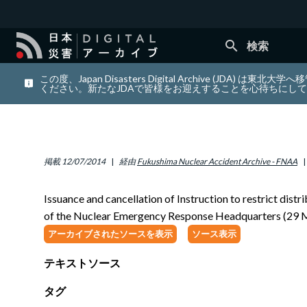
search
検索
この度、Japan Disasters Digital Archiv
ください。新たなJDAで皆様をお迎えすることを心待ちにし
掲載
12/07/2014
経由
Fukushima Nuclear Accident Archive - FNAA
Issuance and cancellation of Instruction to restrict di
of the Nuclear Emergency Response Headquarters (29 
アーカイブされたソースを表示
ソース表示
テキストソース
タグ