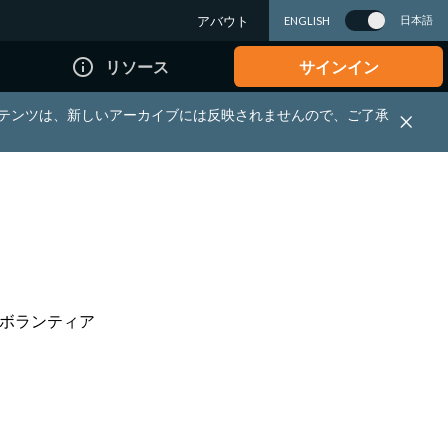
アバウト
日本語
ENGLISH
info_outline
リソース
サインイン
れる資料・コンテンツは、新しいアーカイブには反映されませんので、ご了承
育ボランティア