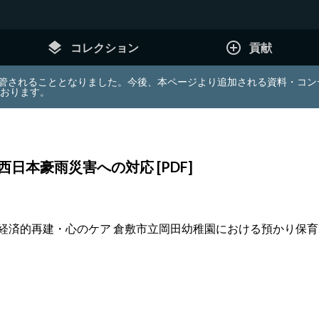
layers
add_circle_outline
コレクション
貢献
e (JDA) は東北大学へ移管されることとなりました。今後、本ページより追加さ
ております。
本豪雨災害への対応 [PDF]
応 経済的再建・心のケア 倉敷市立岡田幼稚園における預かり保