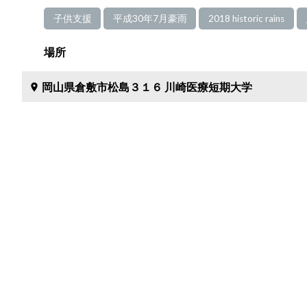
子供支援
平成30年7月豪雨
2018 historic rains
場所
岡山県倉敷市松島３１６ 川崎医療短期大学
place