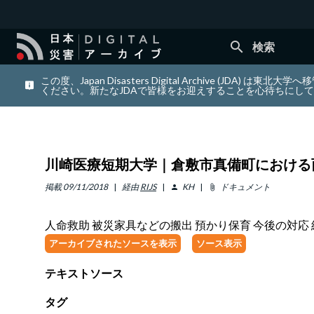
search
検索
この度、Japan Disasters Digital Archiv
ください。新たなJDAで皆様をお迎えすることを心待ちにし
川崎医療短期大学｜倉敷市真備町における西日
掲載
09/11/2018
経由
RIJS
KH
ドキュメント
person
attach_file
人命救助 被災家具などの搬出 預かり保育 今後の対
アーカイブされたソースを表示
ソース表示
テキストソース
タグ