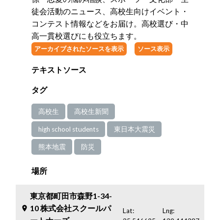
徒会活動のニュース、高校生向けイベント・
コンテスト情報などをお届け。高校選び・中
高一貫校選びにも役立ちます。
アーカイブされたソースを表示
ソース表示
テキストソース
タグ
高校生
高校生新聞
high school students
東日本大震災
熊本地震
防災
場所
東京都町田市森野1-34-
10 株式会社スクールパ
place
Lat:
Lng: