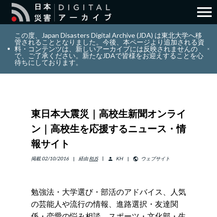
menu
search
検索
この度、Japan Disasters Digital Archive (JDA) は東北大学へ移
管されることとなりました。今後、本ページより追加される資
料・コンテンツは、新しいアーカイブには反映されませんの
で、ご了承ください。新たなJDAで皆様をお迎えすることを心
layers
コレクション
待ちにしております。
add_circle_outline
貢献
東日本大震災｜高校生新聞オンライ
info_outline
リソース
ン｜高校生を応援するニュース・情
報サイト
アバウト
掲載
02/10/2016
経由
RIJS
KH
ウェブサイト
person
public
日本語
ENGLISH
勉強法・大学選び・部活のアドバイス、人気
の芸能人や流行の情報、進路選択・友達関
サインイン
係・恋愛の悩み相談、スポーツ・文化部・生