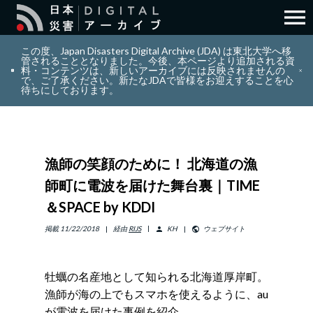
menu
search
検索
この度、Japan Disasters Digital Archive (JDA) は東北大学へ移
管されることとなりました。今後、本ページより追加される資
料・コンテンツは、新しいアーカイブには反映されませんの
で、ご了承ください。新たなJDAで皆様をお迎えすることを心
layers
コレクション
待ちにしております。
add_circle_outline
貢献
漁師の笑顔のために！ 北海道の漁
info_outline
リソース
師町に電波を届けた舞台裏｜TIME
＆SPACE by KDDI
アバウト
掲載
11/22/2018
経由
RIJS
KH
ウェブサイト
person
public
日本語
ENGLISH
牡蠣の名産地として知られる北海道厚岸町。
漁師が海の上でもスマホを使えるように、au
サインイン
が電波を届けた事例を紹介。