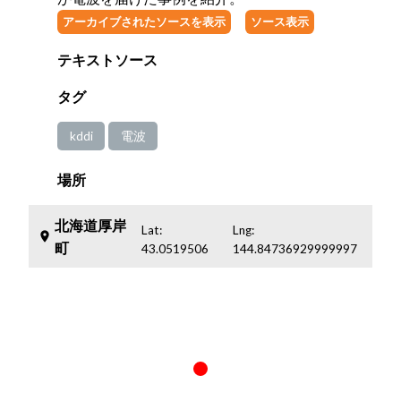
アーカイブされたソースを表示
ソース表示
テキストソース
タグ
kddi
電波
場所
北海道厚岸
Lat:
Lng:
place
町
43.0519506
144.84736929999997