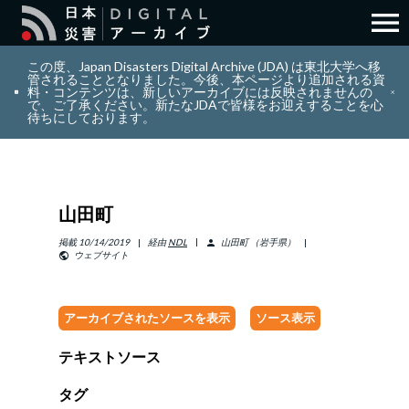
menu
search
検索
この度、Japan Disasters Digital Archive (JDA) は東北大学へ移
管されることとなりました。今後、本ページより追加される資
料・コンテンツは、新しいアーカイブには反映されませんの
で、ご了承ください。新たなJDAで皆様をお迎えすることを心
layers
コレクション
待ちにしております。
add_circle_outline
貢献
山田町
info_outline
リソース
掲載
10/14/2019
経由
NDL
山田町 （岩手県）
person
ウェブサイト
public
アバウト
アーカイブされたソースを表示
ソース表示
日本語
ENGLISH
テキストソース
タグ
サインイン