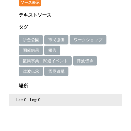
ソース表示
テキストソース
タグ
祈念公園
市民協働
ワークショップ
開催結果
報告
復興事業、関連イベント
津波伝承
津波伝承
震災遺構
場所
Lat:
0
Lng:
0