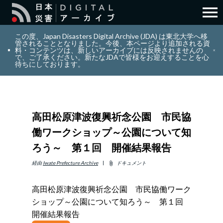
menu
search
検索
この度、Japan Disasters Digital Archive (JDA) は東北大学へ移
管されることとなりました。今後、本ページより追加される資
料・コンテンツは、新しいアーカイブには反映されませんの
で、ご了承ください。新たなJDAで皆様をお迎えすることを心
layers
コレクション
待ちにしております。
add_circle_outline
貢献
高田松原津波復興祈念公園 市民協
info_outline
リソース
働ワークショップ～公園について知
ろう～ 第１回 開催結果報告
アバウト
経由
Iwate Prefecture Archive
ドキュメント
attach_file
日本語
ENGLISH
高田松原津波復興祈念公園 市民協働ワーク
ショップ～公園について知ろう～ 第１回
開催結果報告
サインイン