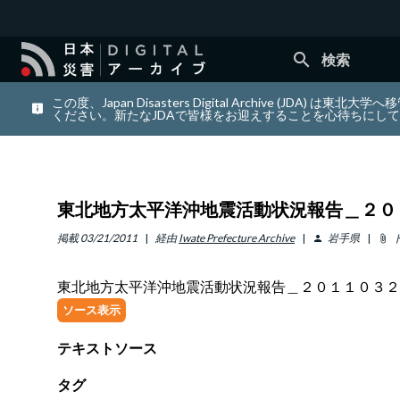
search
検索
この度、Japan Disasters Digital Archiv
ください。新たなJDAで皆様をお迎えすることを心待ちにし
東北地方太平洋沖地震活動状況報告＿２０
掲載
03/21/2011
経由
Iwate Prefecture Archive
岩手県
person
attach_file
東北地方太平洋沖地震活動状況報告＿２０１１０３２
ソース表示
テキストソース
タグ