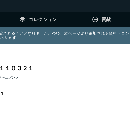
layers
add_circle_outline
コレクション
貢献
e (JDA) は東北大学へ移管されることとなりました。今後、本ページより追加さ
ております。
１１０３２１
ドキュメント
１