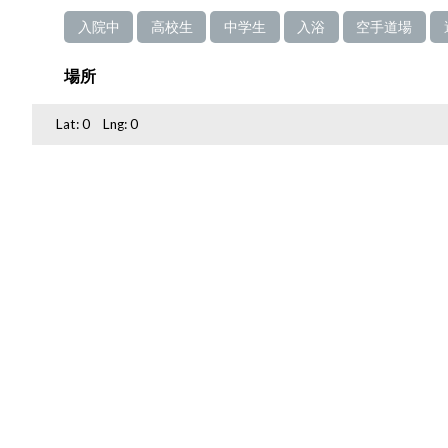
入院中
高校生
中学生
入浴
空手道場
場所
Lat:
0
Lng:
0