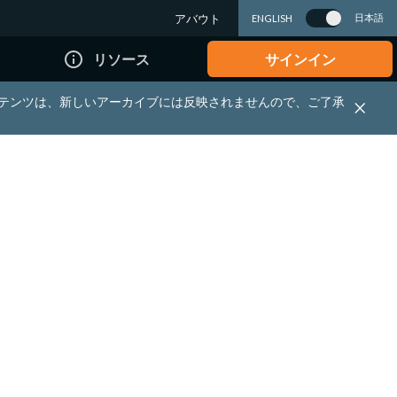
アバウト
日本語
ENGLISH
info_outline
リソース
サインイン
れる資料・コンテンツは、新しいアーカイブには反映されませんので、ご了承