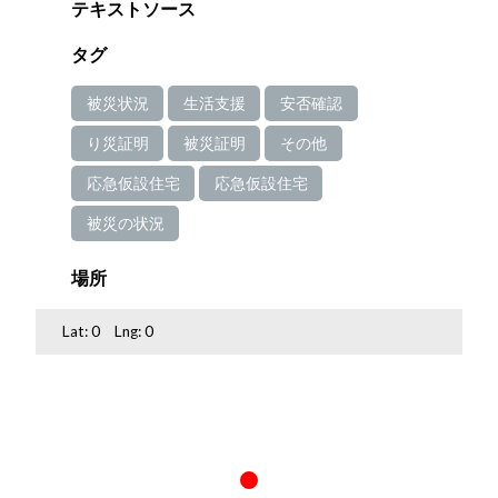
テキストソース
タグ
被災状況
生活支援
安否確認
り災証明
被災証明
その他
応急仮設住宅
応急仮設住宅
被災の状況
場所
Lat:
0
Lng:
0