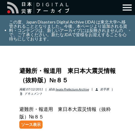
menu
search
検索
この度、Japan Disasters Digital Archive (JDA) は東北大学へ移
管されることとなりました。今後、本ページより追加される資
料・コンテンツは、新しいアーカイブには反映されませんの
で、ご了承ください。新たなJDAで皆様をお迎えすることを心
layers
コレクション
待ちにしております。
add_circle_outline
貢献
避難所・報道用 東日本大震災情報
info_outline
リソース
（抜粋版）№８５
アバウト
掲載
07/12/2011
経由
Iwate Prefecture Archive
岩手県
person
ドキュメント
attach_file
日本語
ENGLISH
避難所・報道用 東日本大震災情報（抜粋
版）№８５
ソース表示
サインイン