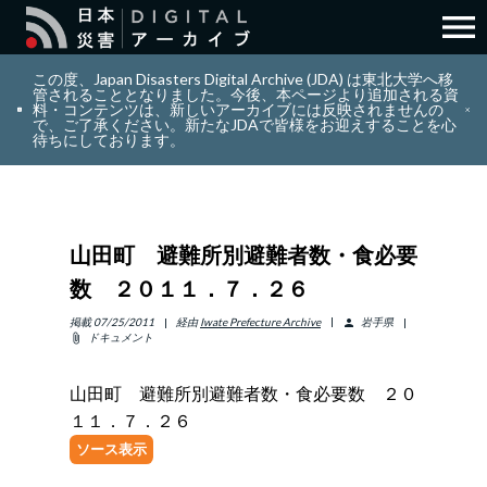
menu
search
検索
この度、Japan Disasters Digital Archive (JDA) は東北大学へ移
管されることとなりました。今後、本ページより追加される資
料・コンテンツは、新しいアーカイブには反映されませんの
で、ご了承ください。新たなJDAで皆様をお迎えすることを心
layers
コレクション
待ちにしております。
add_circle_outline
貢献
山田町 避難所別避難者数・食必要
info_outline
リソース
数 ２０１１．７．２６
アバウト
掲載
07/25/2011
経由
Iwate Prefecture Archive
岩手県
person
ドキュメント
attach_file
日本語
ENGLISH
山田町 避難所別避難者数・食必要数 ２０
１１．７．２６
ソース表示
サインイン