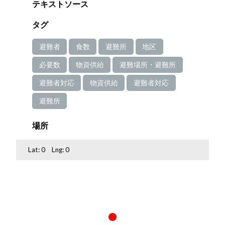
テキストソース
タグ
避難者
食数
避難所
地区
必要数
物資供給
避難場所・避難所
避難者対応
物資供給
避難者対応
避難所
場所
Lat:
0
Lng:
0