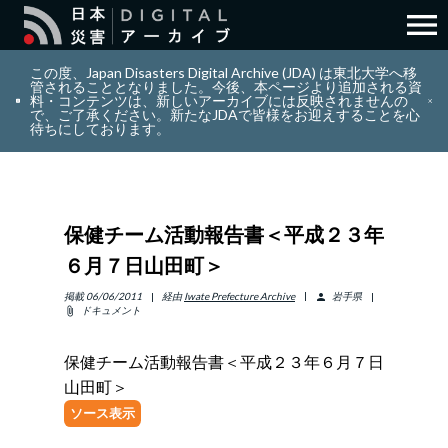
menu
search
検索
この度、Japan Disasters Digital Archive (JDA) は東北大学へ移
管されることとなりました。今後、本ページより追加される資
料・コンテンツは、新しいアーカイブには反映されませんの
で、ご了承ください。新たなJDAで皆様をお迎えすることを心
layers
コレクション
待ちにしております。
add_circle_outline
貢献
保健チーム活動報告書＜平成２３年
info_outline
リソース
６月７日山田町＞
アバウト
掲載
06/06/2011
経由
Iwate Prefecture Archive
岩手県
person
ドキュメント
attach_file
日本語
ENGLISH
保健チーム活動報告書＜平成２３年６月７日
山田町＞
ソース表示
サインイン