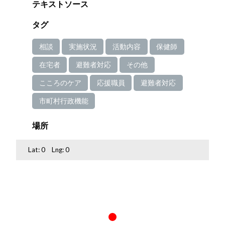
テキストソース
タグ
相談
実施状況
活動内容
保健師
在宅者
避難者対応
その他
こころのケア
応援職員
避難者対応
市町村行政機能
場所
Lat:
0
Lng:
0