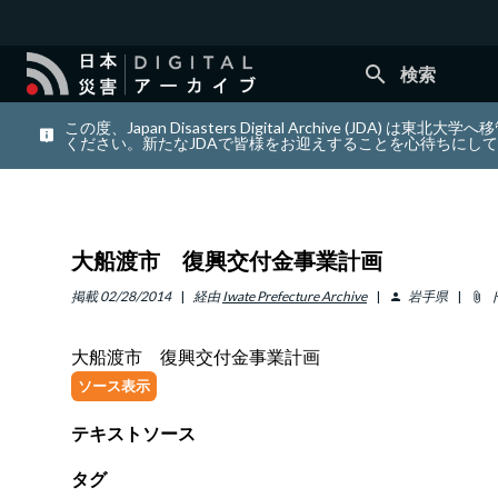
search
検索
この度、Japan Disasters Digital Archiv
ください。新たなJDAで皆様をお迎えすることを心待ちにし
大船渡市 復興交付金事業計画
掲載
02/28/2014
経由
Iwate Prefecture Archive
岩手県
person
attach_file
大船渡市 復興交付金事業計画
ソース表示
テキストソース
タグ