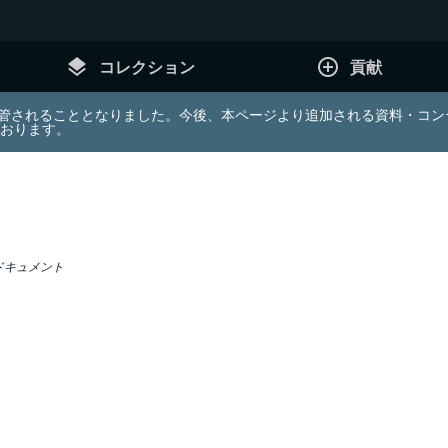
layers
add_circle_outline
コレクション
貢献
e (JDA) は東北大学へ移管されることとなりました。今後、本ページより追加さ
ております。
ドキュメント