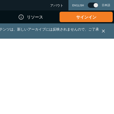
アバウト
日本語
ENGLISH
info_outline
リソース
サインイン
れる資料・コンテンツは、新しいアーカイブには反映されませんので、ご了承