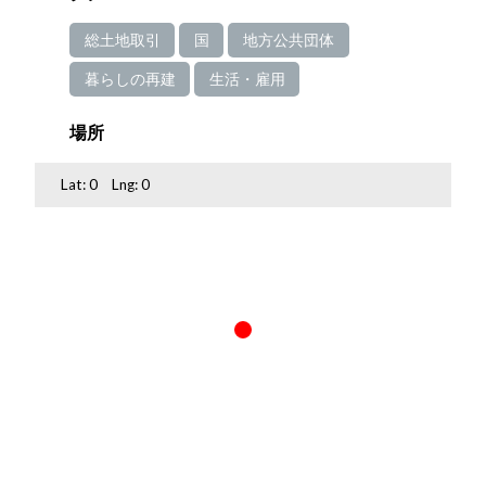
総土地取引
国
地方公共団体
暮らしの再建
生活・雇用
場所
Lat:
0
Lng:
0