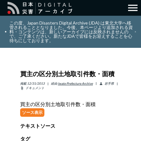
menu
search
検索
この度、Japan Disasters Digital Archive (JDA) は東北大学へ移
管されることとなりました。今後、本ページより追加される資
料・コンテンツは、新しいアーカイブには反映されませんの
で、ご了承ください。新たなJDAで皆様をお迎えすることを心
layers
コレクション
待ちにしております。
add_circle_outline
貢献
買主の区分別土地取引件数・面積
info_outline
リソース
掲載
12/31/2013
経由
Iwate Prefecture Archive
岩手県
person
ドキュメント
attach_file
アバウト
買主の区分別土地取引件数・面積
ソース表示
日本語
ENGLISH
テキストソース
サインイン
タグ