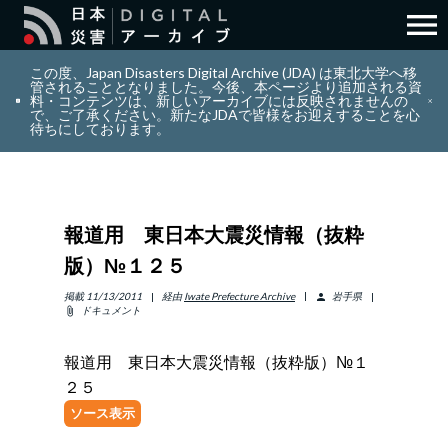
menu
search
検索
この度、Japan Disasters Digital Archive (JDA) は東北大学へ移
管されることとなりました。今後、本ページより追加される資
料・コンテンツは、新しいアーカイブには反映されませんの
で、ご了承ください。新たなJDAで皆様をお迎えすることを心
layers
コレクション
待ちにしております。
add_circle_outline
貢献
報道用 東日本大震災情報（抜粋
info_outline
リソース
版）№１２５
アバウト
掲載
11/13/2011
経由
Iwate Prefecture Archive
岩手県
person
ドキュメント
attach_file
日本語
ENGLISH
報道用 東日本大震災情報（抜粋版）№１
２５
ソース表示
サインイン