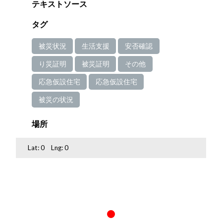
テキストソース
タグ
被災状況
生活支援
安否確認
り災証明
被災証明
その他
応急仮設住宅
応急仮設住宅
被災の状況
場所
Lat:
0
Lng:
0