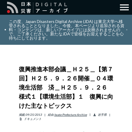
menu
search
検索
この度、Japan Disasters Digital Archive (JDA) は東北大学へ移
管されることとなりました。今後、本ページより追加される資
料・コンテンツは、新しいアーカイブには反映されませんの
で、ご了承ください。新たなJDAで皆様をお迎えすることを心
layers
コレクション
待ちにしております。
add_circle_outline
貢献
復興推進本部会議＿Ｈ２５＿【第７
info_outline
リソース
回】Ｈ２５．９．２６開催＿０４環
境生活部 済＿Ｈ２５．９．２６
アバウト
様式１【環境生活部】１ 復興に向
けた主なトピックス
日本語
ENGLISH
掲載
09/25/2013
経由
Iwate Prefecture Archive
岩手県
person
ドキュメント
attach_file
サインイン