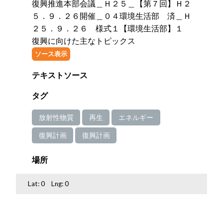
復興推進本部会議＿Ｈ２５＿【第７回】Ｈ２
５．９．２６開催＿０４環境生活部 済＿Ｈ
２５．９．２６ 様式１【環境生活部】１
復興に向けた主なトピックス
ソース表示
テキストソース
タグ
放射性物質
再生
エネルギー
復興計画
復興計画
場所
Lat:
0
Lng:
0