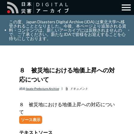
menu
search
検索
この度、Japan Disasters Digital Archive (JDA) は東北大学へ移
管されることとなりました。今後、本ページより追加される資
料・コンテンツは、新しいアーカイブには反映されませんの
で、ご了承ください。新たなJDAで皆様をお迎えすることを心
layers
コレクション
待ちにしております。
add_circle_outline
貢献
８ 被災地における地価上昇への対
info_outline
リソース
応について
アバウト
経由
Iwate Prefecture Archive
ドキュメント
attach_file
８ 被災地における地価上昇への対応につい
日本語
ENGLISH
て
ソース表示
サインイン
テキストソース