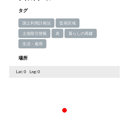
タグ
国土利用計画法
監視区域
土地取引情報
表
暮らしの再建
生活・雇用
場所
Lat:
0
Lng:
0